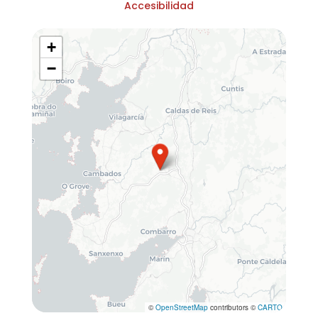
Accesibilidad
+
−
©
OpenStreetMap
contributors ©
CARTO