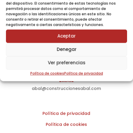
del dispositivo. El consentimiento de estas tecnologías nos
permitirá procesar datos como el comportamiento de
navegación o las identificaciones únicas en este sitio. No
consentir o retirar el consentimiento, puede afectar
DIRECCIÓN
negativamente a ciertas características y funciones.
Mosteiro s/n – 36637 Meis – Pontevedra –
Aceptar
España
Denegar
TELÉFONO
Ver preferencias
986 715 236
Política de cookies
Política de privacidad
EMAIL
abal@construccionesabal.com
Política de privacidad
Política de cookies