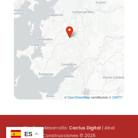
©
OpenStreetMap
contributors ©
CARTO
Diseño y desarrollo:
Cactus Digital
| Abal
ES
Construcciones © 2026