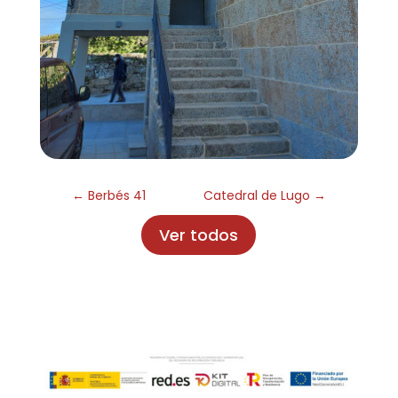
←
Berbés 41
Catedral de Lugo
→
Ver todos