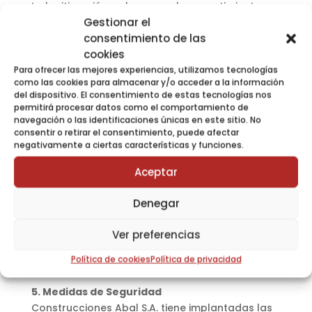
La legitimación se basa en el consentimiento
Gestionar el
que usted nos otorga al clicar el botón “ACEPTO
consentimiento de las
LA POLÍTICA DE PROTECCIÓN DE DATOS”.
cookies
3. Destinatarios de Cesiones
Para ofrecer las mejores experiencias, utilizamos tecnologías
No cederemos sus datos a terceros.
como las cookies para almacenar y/o acceder a la información
del dispositivo. El consentimiento de estas tecnologías nos
4. Derechos
permitirá procesar datos como el comportamiento de
navegación o las identificaciones únicas en este sitio. No
Por último, le informamos de sus derechos en
consentir o retirar el consentimiento, puede afectar
materia de protección de datos. – Derecho a
negativamente a ciertas características y funciones.
solicitar el acceso a sus datos personales. –
Derecho a solicitar su rectificación o supresión
Aceptar
(derecho al olvido). – Derecho a solicitar la
limitación de su tratamiento, y a oponerse al
Denegar
tratamiento. – Derecho a la portabilidad de los
datos. Para ejercer sus derechos no tiene más
Ver preferencias
que realizar una solicitud por escrito y
Política de cookies
Política de privacidad
acompañarla de una copia de su DNI.
5. Medidas de Seguridad
Construcciones Abal S.A. tiene implantadas las